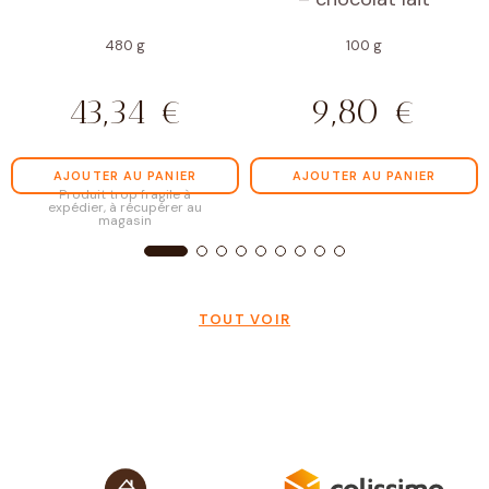
480 g
100 g
43,34
€
9,80
€
AJOUTER AU PANIER
AJOUTER AU PANIER
Produit trop fragile à
expédier, à récupérer au
magasin
TOUT VOIR