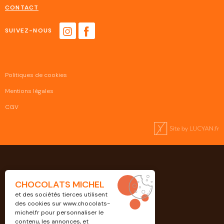
CONTACT
SUIVEZ-NOUS
Politiques de cookies
Mentions légales
CGV
CHOCOLATS MICHEL
et des sociétés tierces utilisent
des cookies sur
www.chocolats-
michel.fr
pour personnaliser le
contenu, les annonces, et