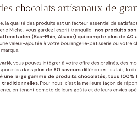
des chocolats artisanaux de gran
, la qualité des produits est un facteur essentiel de satisfact
erie Michel
, vous gardez l’esprit tranquille :
nos produits son
Graffenstaden
(Bas-Rhin, Alsace)
qui compte plus de 40 a
t une valeur-ajoutée à votre boulangerie-pâtisserie ou votre c
e marque.
varié
, vous pouvez intégrer à votre offre des pralinés, des
mo
isponibles dans
plus de 80 saveurs
différentes : au lait, fruit
ué
une
large gamme de produits chocolatés
, tous 100% 
traditionnelles
. Pour nous, c’est la meilleure façon de rép
ients, en tenant compte de leurs goûts et de leurs envies spé