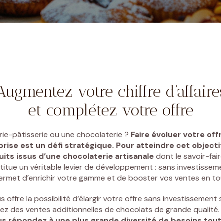
Une envie précise de choc
DÉCOUVRIR NOS CHOCOLATS SUR-MESURE
Augmentez votre chiffre d’affaire
et complétez votre offre
ie-pâtisserie
ou une
chocolaterie
?
Faire évoluer votre off
prise est un défi stratégique. Pour atteindre cet object
its issus d’une chocolaterie artisanale
dont le savoir-fai
titue un véritable levier de développement : sans investissem
permet d’enrichir votre gamme et de booster vos ventes en to
 offre la possibilité d’élargir votre offre sans investissemen
isez des ventes additionnelles de chocolats de grande qualité
 répondez à une plus grande diversité de besoins tout