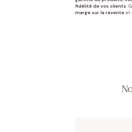
fidélité de vos clients
. 
marge sur la revente
et
No