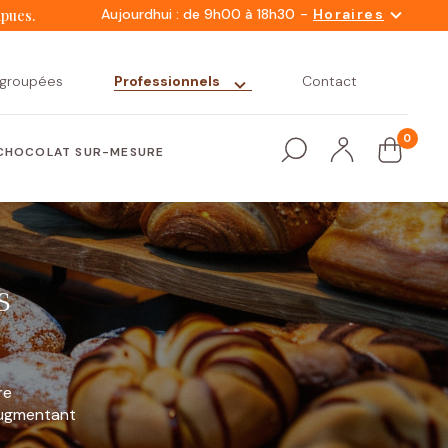
-
Aujourdhui : de 9h00 à 18h30
Horaires
mpues.
 groupées
Professionnels
Contact
0
CHOCOLAT SUR-MESURE
s
re
augmentant
Snacking
Nacelles
Petit déjeuner
Nos variétés
gourmand