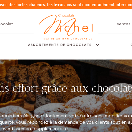
ison des fortes chaleurs, les livraisons sont momentanément interro
hocolat
Ventes
ASSORTIMENTS DE CHOCOLATS
s effort grâce aux chocolat
ocolatiers élargissez facilement votre offre sans modifier vot
qualité, vous répondez à la demande de vos clients tout en 
Moulages
Coffrets
Tablettes
Écrins
ns investissement supplémentaire.