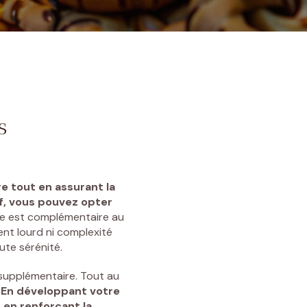
olat ?
s
re tout en assurant la
if, vous pouvez opter
re est complémentaire au
ent lourd ni complexité
ute sérénité.
t supplémentaire. Tout au
.
En développant votre
 en renforçant la