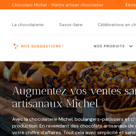
En ra
Chocolats Michel - Maître artisan chocolatier
La chocolaterie
Savoir-faire
Célébrations en c
NOS SUGGESTIONS !
NOS PRODUITS
MENU
Revente
Augmentez vos ventes san
artisanaux Michel
Avec la chocolaterie Michel, boulangers-pâtissiers et ch
production. En revendant des chocolats artisanaux de 
Assortiments de
Tous nos
Créations Michel
Ballotins
votre chiffre d’affaires. Tout cela avec simplicité et sa
assortiments
chocolats