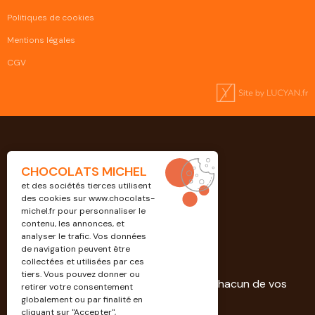
Politiques de cookies
Mentions légales
CGV
CHOCOLATS MICHEL
et des sociétés tierces utilisent
des cookies sur
www.chocolats-
michel.fr
pour personnaliser le
contenu, les annonces, et
analyser le trafic. Vos données
de navigation peuvent être
Professionnels
collectées et utilisées par ces
tiers. Vous pouvez donner ou
Découvrez nos solutions dédiées à chacun de vos
retirer votre consentement
projets.
globalement ou par finalité en
cliquant sur "Accepter",