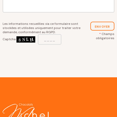
vide.
Les informations recueillies via ce formulaire sont
ENVOYER
stockées et utilisées uniquement pour traiter votre
demande, conformément au RGPD.
*
Champs
obligatoires
Captcha