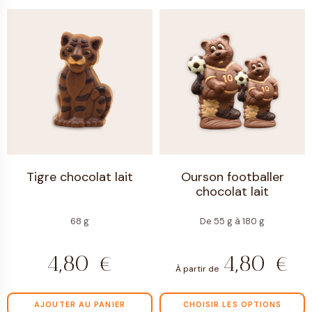
Tigre chocolat lait
Ourson footballer
chocolat lait
68 g
De 55 g à 180 g
4,80
€
4,80
€
À partir de
AJOUTER AU PANIER
CHOISIR LES OPTIONS