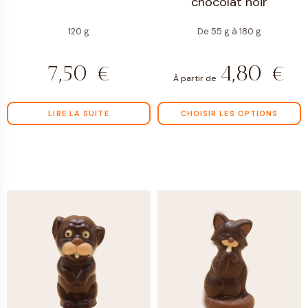
chocolat noir
120 g
De 55 g à 180 g
7,50
€
4,80
€
À partir de
LIRE LA SUITE
CHOISIR LES OPTIONS