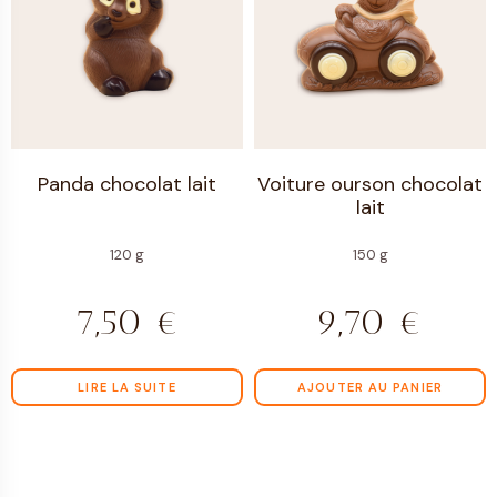
Panda chocolat lait
Voiture ourson chocolat
lait
120 g
150 g
7,50
€
9,70
€
LIRE LA SUITE
AJOUTER AU PANIER