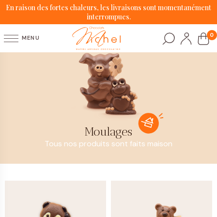
En raison des fortes chaleurs, les livraisons sont momentanément
interrompues.
0
MENU
Moulages
Tous nos produits sont faits maison