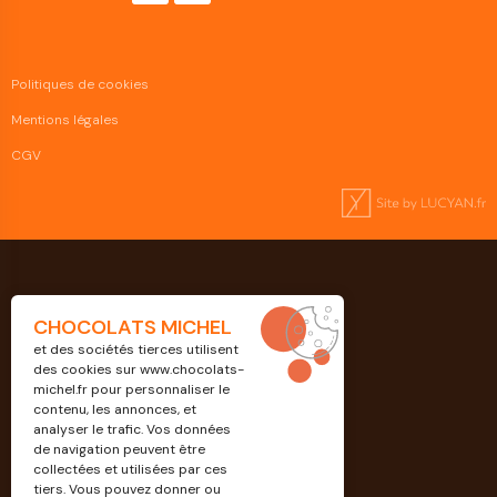
Politiques de cookies
Mentions légales
CGV
CHOCOLATS MICHEL
et des sociétés tierces utilisent
des cookies sur
www.chocolats-
michel.fr
pour personnaliser le
contenu, les annonces, et
analyser le trafic. Vos données
de navigation peuvent être
Professionnels
collectées et utilisées par ces
tiers. Vous pouvez donner ou