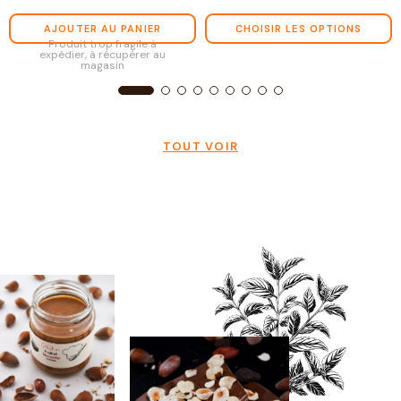
AJOUTER AU PANIER
CHOISIR LES OPTIONS
Produit trop fragile à
expédier, à récupérer au
magasin
TOUT VOIR