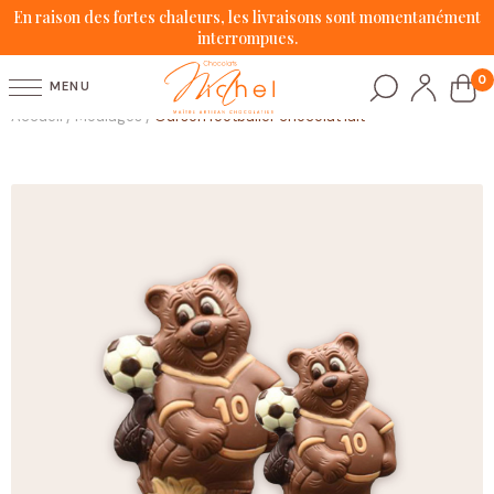
En raison des fortes chaleurs, les livraisons sont momentanément
interrompues.
0
MENU
Accueil
Moulages
Ourson footballer chocolat lait
/
/