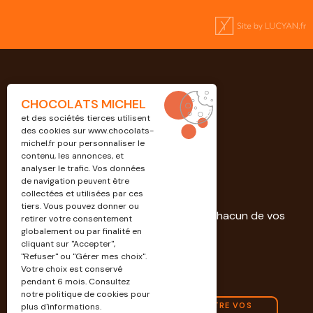
CHOCOLATS MICHEL
et des sociétés tierces utilisent
des cookies sur
www.chocolats-
michel.fr
pour personnaliser le
contenu, les annonces, et
analyser le trafic. Vos données
de navigation peuvent être
Professionnels
collectées et utilisées par ces
tiers. Vous pouvez donner ou
Découvrez nos solutions dédiées à chacun de vos
retirer votre consentement
projets.
globalement ou par finalité en
cliquant sur "Accepter",
"Refuser" ou "Gérer mes choix".
EN SAVOIR PLUS
Votre choix est conservé
pendant 6 mois. Consultez
notre politique de cookies pour
CONTACTEZ-NOUS POUR CONNAÎTRE VOS
plus d'informations.