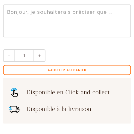
quantité
－
＋
de
Ourson
footballer
AJOUTER AU PANIER
chocolat
lait
Disponible en Click and collect
Disponible à la livraison