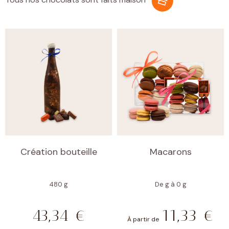
Création bouteille
Macarons
480 g
De g à 0 g
43,34
€
11,33
€
À partir de