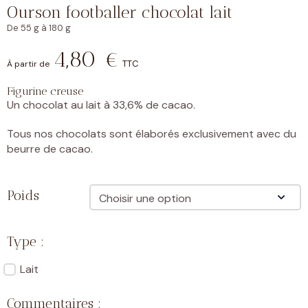
Ourson footballer chocolat lait
De 55 g à 180 g
4,80
€
Plage
TTC
de
prix :
Figurine creuse
4,80 €
Un chocolat au lait à 33,6% de cacao.
à
12,85 €
Tous nos chocolats sont élaborés exclusivement avec du
beurre de cacao.
Poids
Type :
Lait
Commentaires :