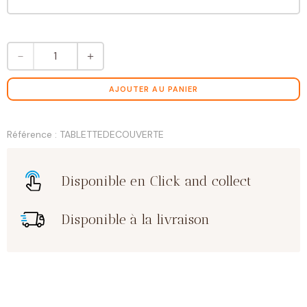
quantité
－
＋
de
Coffret
découverte
AJOUTER AU PANIER
30
mini
tablettes
Référence : TABLETTEDECOUVERTE
chocolat
noir
Disponible en Click and collect
Disponible à la livraison