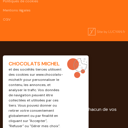
Politiques de cookies
Mentions légales
CGV
CHOCOLATS MICHEL
et des sociétés tierces utilisent
des cookies sur
www.chocolats-
michel.fr
pour personnaliser le
contenu, les annonces, et
analyser le trafic. Vos données
de navigation peuvent être
Professionnels
collectées et utilisées par ces
tiers. Vous pouvez donner ou
Découvrez nos solutions dédiées à chacun de vos
retirer votre consentement
projets.
globalement ou par finalité en
cliquant sur "Accepter",
"Refuser" ou "Gérer mes choix".