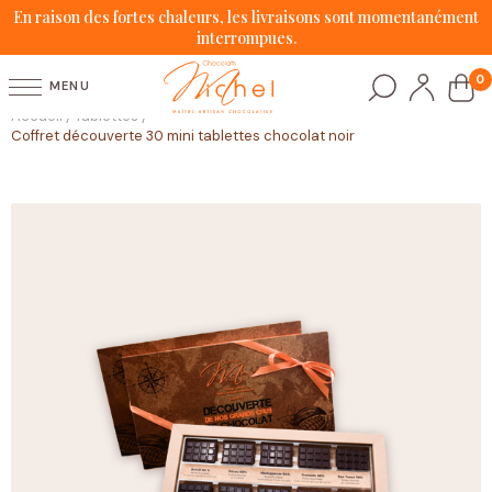
En raison des fortes chaleurs, les livraisons sont momentanément
interrompues.
0
MENU
Accueil
Tablettes
/
/
Coffret découverte 30 mini tablettes chocolat noir