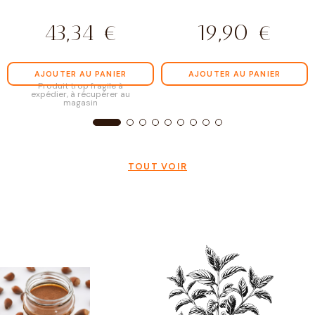
43,34
€
19,90
€
AJOUTER AU PANIER
AJOUTER AU PANIER
Produit trop fragile à
expédier, à récupérer au
magasin
TOUT VOIR