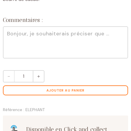
Commentaires :
quantité
－
＋
de
Éléphant
chocolat
AJOUTER AU PANIER
lait
Référence : ELEPHANT
Disponible en Click and collect