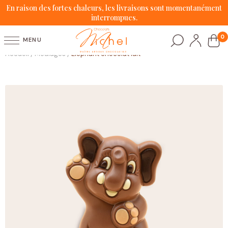
En raison des fortes chaleurs, les livraisons sont momentanément
interrompues.
0
MENU
Accueil
Moulages
Éléphant chocolat lait
/
/