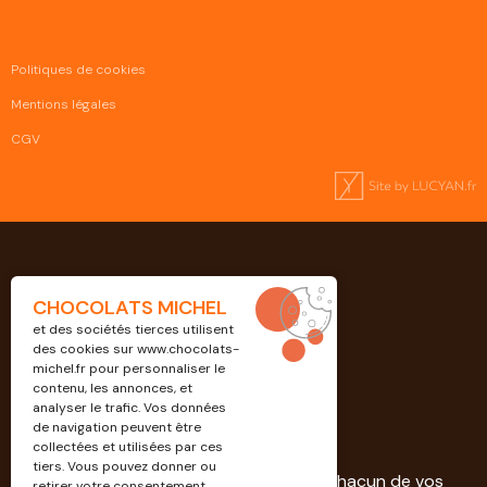
Politiques de cookies
Mentions légales
CGV
CHOCOLATS MICHEL
et des sociétés tierces utilisent
des cookies sur
www.chocolats-
michel.fr
pour personnaliser le
contenu, les annonces, et
analyser le trafic. Vos données
de navigation peuvent être
Professionnels
collectées et utilisées par ces
tiers. Vous pouvez donner ou
Découvrez nos solutions dédiées à chacun de vos
retirer votre consentement