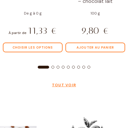
– chocolat lait
De g à 0 g
100 g
11,33
€
9,80
€
À partir de
CHOISIR LES OPTIONS
AJOUTER AU PANIER
TOUT VOIR