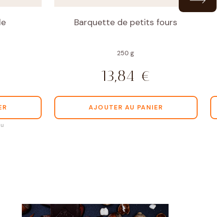
le
Barquette de petits fours
250 g
13,84
€
ER
AJOUTER AU PANIER
au