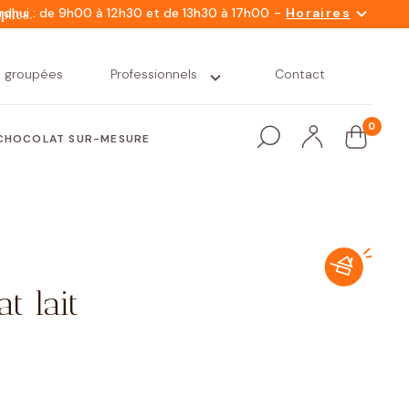
-
rdhui : de 9h00 à 12h30 et de 13h30 à 17h00
Horaires
mpues.
s groupées
Professionnels
Contact
0
CHOCOLAT SUR-MESURE
t lait
Snacking
Nacelles
Petit déjeuner
Nos variétés
gourmand