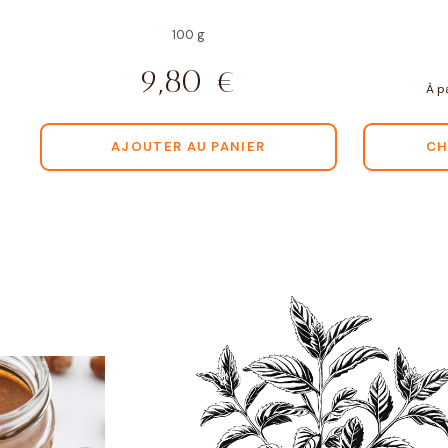
100 g
9,80
€
À p
AJOUTER AU PANIER
CH