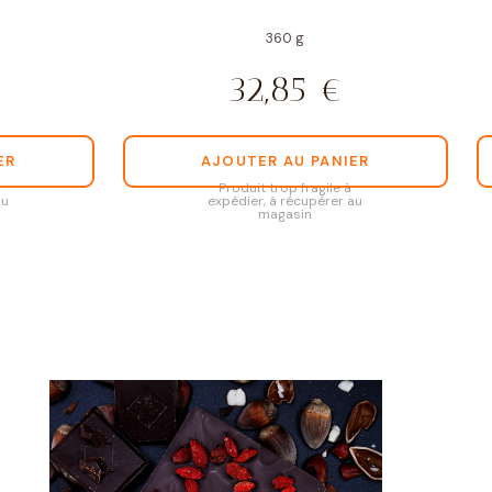
360 g
32,85
€
ER
AJOUTER AU PANIER
Produit trop fragile à
au
expédier, à récupérer au
magasin