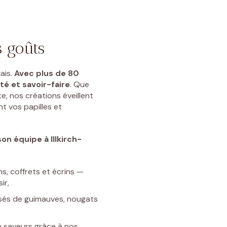
s goûts
ais.
Avec plus de 80
té et savoir-faire
. Que
e, nos créations éveillent
t vos papilles et
on équipe à Illkirch-
ns, coffrets et écrins —
ir,
sés de guimauves, nougats
n saveurs grâce à nos