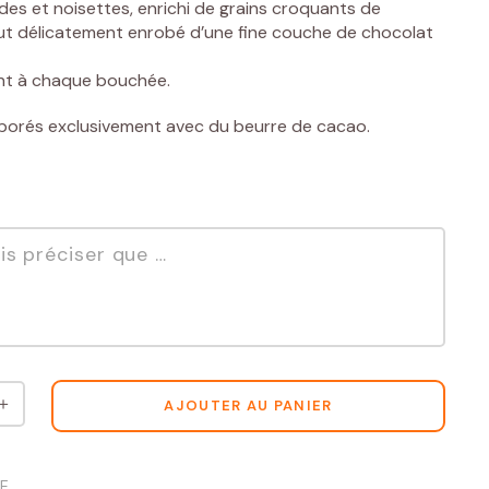
es et noisettes, enrichi de grains croquants de
out délicatement enrobé d’une fine couche de chocolat
olat ?
llant à chaque bouchée.
borés exclusivement avec du beurre de cacao.
＋
AJOUTER AU PANIER
TE