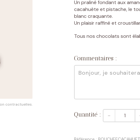
Un praliné fondant aux amand
cacahuète et pistache, le t
blanc craquante.
Une envie précise de choc
Un plaisir raffiné et crousti
DÉCOUVRIR NOS CHOCOLATS SUR-MESURE
Tous nos chocolats sont éla
Commentaires :
on contractuelles.
quantité
－
de
2
bouchées
à
Référence : BOUCHEECACAHUE