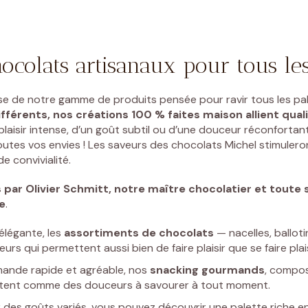
ocolats artisanaux pour tous le
se de notre gamme de produits pensée pour ravir tous les pal
fférents, nos créations 100 % faites maison allient quali
laisir intense, d’un goût subtil ou d’une douceur réconfortant
outes vos envies ! Les saveurs des chocolats Michel stimuleron
 convivialité.
s par
Olivier Schmitt, notre maître chocolatier et toute s
e
.
élégante, les
assortiments de chocolats
— nacelles, balloti
rs qui permettent aussi bien de faire plaisir que se faire plais
ande rapide et agréable, nos
snacking gourmands
, compo
ntent comme des douceurs à savourer à tout moment.
r des goûts variés, vous pouvez découvrir une palette riche e