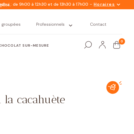
-
rdhui : de 9h00 à 12h30 et de 13h30 à 17h00
Horaires
mpues.
s groupées
Professionnels
Contact
0
CHOCOLAT SUR-MESURE
 la cacahuète
Snacking
Nacelles
Petit déjeuner
Nos variétés
gourmand