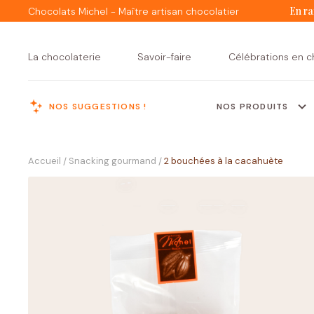
En ra
Chocolats Michel - Maître artisan chocolatier
La chocolaterie
Savoir-faire
Célébrations en c
NOS SUGGESTIONS !
NOS PRODUITS
MENU
Accueil
Snacking gourmand
2 bouchées à la cacahuète
/
/
Assortiments de
Tous nos
Créations Michel
Ballotins
assortiments
chocolats