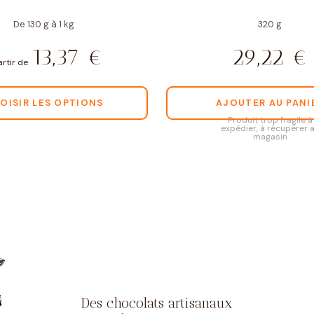
De 130 g à 1 kg
320 g
13,37
€
29,22
€
artir de
OISIR LES OPTIONS
AJOUTER AU PANI
Produit trop fragile à
expédier, à récupérer 
magasin
Des chocolats artisanaux