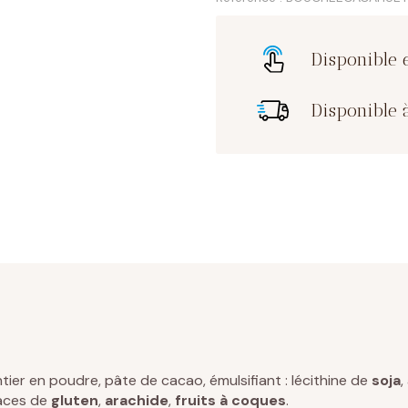
la
cacahuète
Disponible 
Disponible à
tier en poudre, pâte de cacao, émulsifiant : lécithine de
soja
,
races de
gluten
,
arachide
,
fruits à coques
.