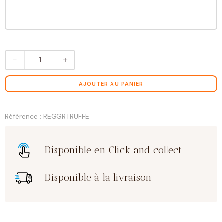
quantité
－
＋
de
6
truffes
AJOUTER AU PANIER
XL
Référence : REGGRTRUFFE
Disponible en Click and collect
Disponible à la livraison