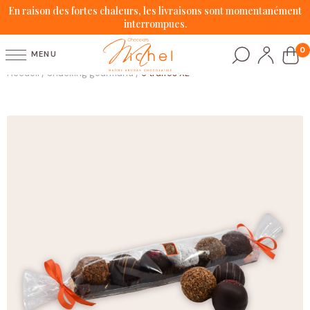
En raison des fortes chaleurs, les livraisons sont momentanément
interrompues.
0
MENU
Accueil
Snacking gourmand
6 truffes XL
/
/