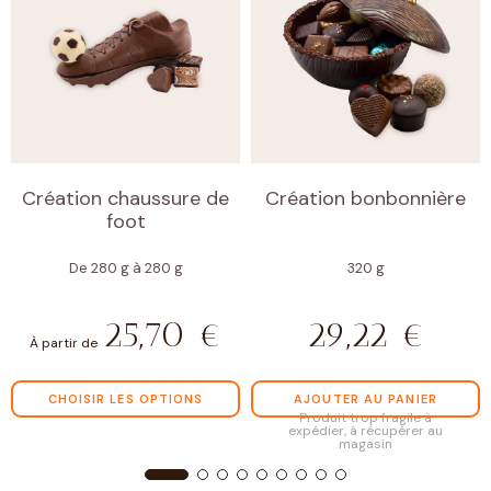
Création chaussure de
Création bonbonnière
foot
De 280 g à 280 g
320 g
25,70
€
29,22
€
À partir de
CHOISIR LES OPTIONS
AJOUTER AU PANIER
Produit trop fragile à
expédier, à récupérer au
magasin