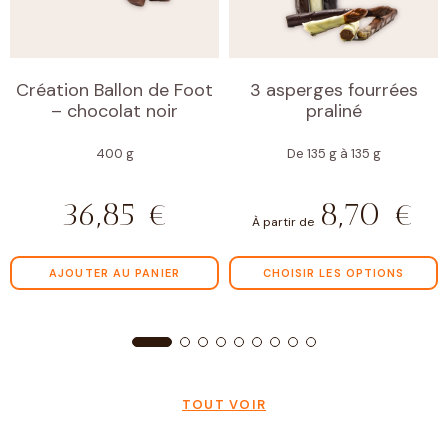
Création Ballon de Foot
3 asperges fourrées
– chocolat noir
praliné
400 g
De 135 g à 135 g
36,85
€
8,70
€
À partir de
AJOUTER AU PANIER
CHOISIR LES OPTIONS
TOUT VOIR