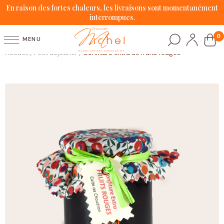
En raison des fortes chaleurs, les livraisons sont momentanément
interrompues.
0
MENU
Accueil
Petit déjeuner
Confiture extra de fruits rouges
/
/