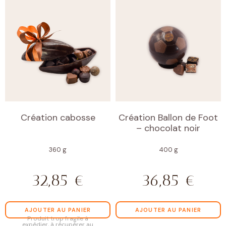
Création cabosse
Création Ballon de Foot
– chocolat noir
360 g
400 g
32,85
€
36,85
€
AJOUTER AU PANIER
AJOUTER AU PANIER
Produit trop fragile à
expédier, à récupérer au