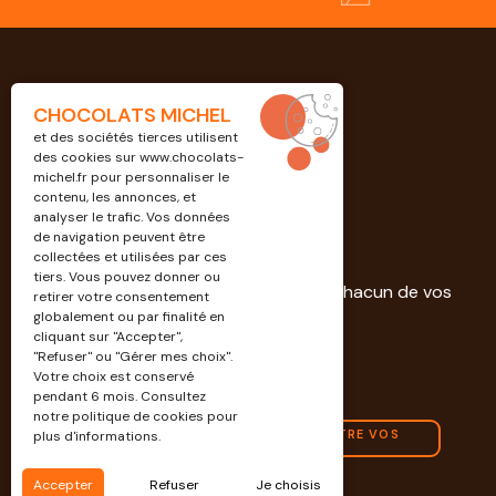
CHOCOLATS MICHEL
et des sociétés tierces utilisent
des cookies sur
www.chocolats-
michel.fr
pour personnaliser le
contenu, les annonces, et
analyser le trafic. Vos données
de navigation peuvent être
Professionnels
collectées et utilisées par ces
tiers. Vous pouvez donner ou
Découvrez nos solutions dédiées à chacun de vos
retirer votre consentement
projets.
globalement ou par finalité en
cliquant sur "Accepter",
"Refuser" ou "Gérer mes choix".
EN SAVOIR PLUS
Votre choix est conservé
pendant 6 mois. Consultez
notre politique de cookies pour
CONTACTEZ-NOUS POUR CONNAÎTRE VOS
plus d'informations.
AVANTAGES PRO
Accepter
Refuser
Je choisis