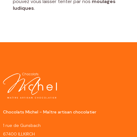
pouvez vous laisser tenter par nos
moulages
ludiques
.
Chocolats Michel - Maître artisan chocolatier
1 rue de Gunsbach
67400 ILLKIRCH