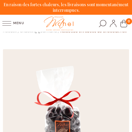
En raison des fortes chaleurs, les livraisons sont momentanément
interrompues.
0
MENU
Accueil
Snacking gourmand
Noisettes enrobées de chocolat noir
/
/