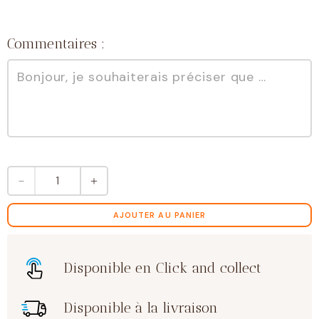
Commentaires :
quantité
－
＋
de
Noisettes
enrobées
AJOUTER AU PANIER
de
chocolat
noir
Disponible en Click and collect
Disponible à la livraison