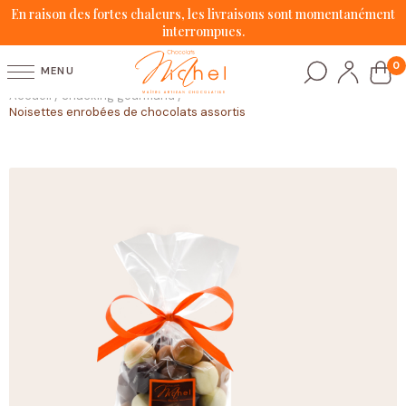
En raison des fortes chaleurs, les livraisons sont momentanément
interrompues.
0
MENU
Accueil
Snacking gourmand
/
/
Noisettes enrobées de chocolats assortis