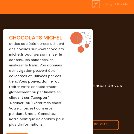
CHOCOLATS MICHEL
et des sociétés tierces utilisent
des cookies sur
www.chocolats-
michel.fr
pour personnaliser le
contenu, les annonces, et
analyser le trafic. Vos données
de navigation peuvent être
Professionnels
collectées et utilisées par ces
tiers. Vous pouvez donner ou
Découvrez nos solutions dédiées à chacun de vos
retirer votre consentement
projets.
globalement ou par finalité en
cliquant sur "Accepter",
"Refuser" ou "Gérer mes choix".
EN SAVOIR PLUS
Votre choix est conservé
pendant 6 mois. Consultez
notre politique de cookies pour
CONTACTEZ-NOUS POUR CONNAÎTRE VOS
plus d'informations.
AVANTAGES PRO