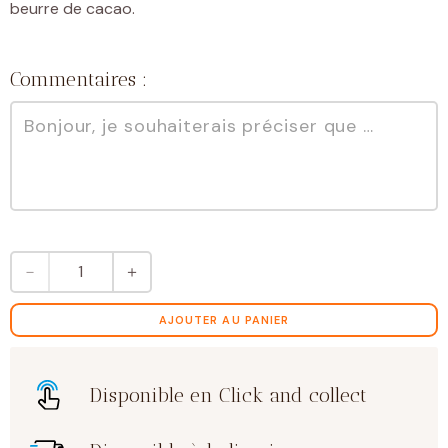
beurre de cacao.
Commentaires :
quantité
－
＋
de
Noisettes
enrobées
AJOUTER AU PANIER
de
chocolats
assortis
Disponible en Click and collect