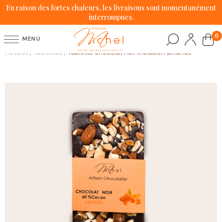
En raison des fortes chaleurs, les livraisons sont momentanément
interrompues.
0
MENU
Accueil
Tablettes
Tablette chocolat noir inclusion amande
/
/