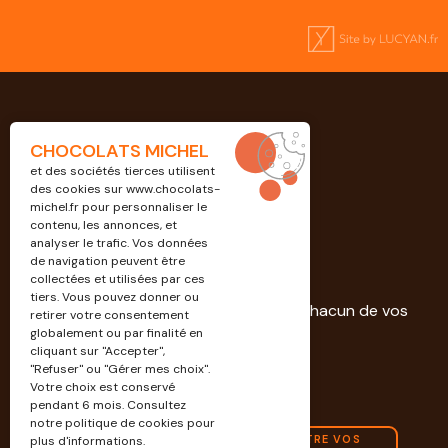
CHOCOLATS MICHEL
et des sociétés tierces utilisent
des cookies sur
www.chocolats-
michel.fr
pour personnaliser le
contenu, les annonces, et
analyser le trafic. Vos données
de navigation peuvent être
Professionnels
collectées et utilisées par ces
tiers. Vous pouvez donner ou
Découvrez nos solutions dédiées à chacun de vos
retirer votre consentement
projets.
globalement ou par finalité en
cliquant sur "Accepter",
"Refuser" ou "Gérer mes choix".
EN SAVOIR PLUS
Votre choix est conservé
pendant 6 mois. Consultez
notre politique de cookies pour
CONTACTEZ-NOUS POUR CONNAÎTRE VOS
plus d'informations.