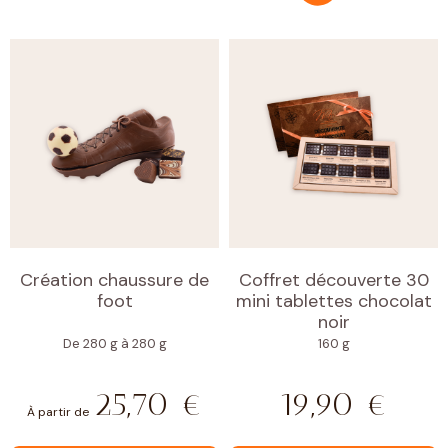
Création chaussure de
Coffret découverte 30
foot
mini tablettes chocolat
noir
De 280 g à 280 g
160 g
25,70
€
19,90
€
À partir de