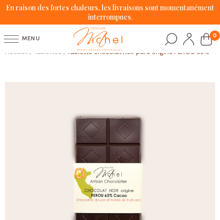
En raison des fortes chaleurs, les livraisons sont momentanément
interrompues.
0
MENU
Accueil
Tablettes
Tablette chocolat noir pure origine PÉROU 63%
/
/