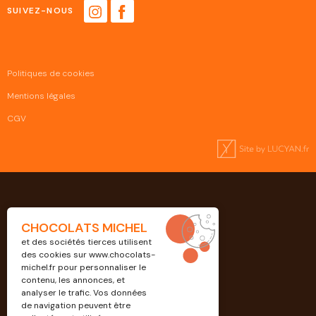
SUIVEZ-NOUS
Politiques de cookies
Mentions légales
CGV
CHOCOLATS MICHEL
et des sociétés tierces utilisent
des cookies sur
www.chocolats-
michel.fr
pour personnaliser le
contenu, les annonces, et
analyser le trafic. Vos données
de navigation peuvent être
Professionnels