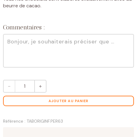
beurre de cacao.
Commentaires :
quantité
－
＋
de
Tablette
chocolat
AJOUTER AU PANIER
noir
pure
origine
Référence : TABORIGINF.PER63
PÉROU
63%