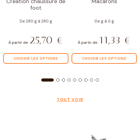
Création chaussure de
Macarons
foot
De 280 g à 280 g
De g à 0 g
25,70
€
11,33
€
À partir de
À partir de
CHOISIR LES OPTIONS
CHOISIR LES OPTIONS
TOUT VOIR