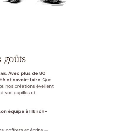
s goûts
ais.
Avec plus de 80
té et savoir-faire
. Que
e, nos créations éveillent
t vos papilles et
on équipe à Illkirch-
ns, coffrets et écrins —