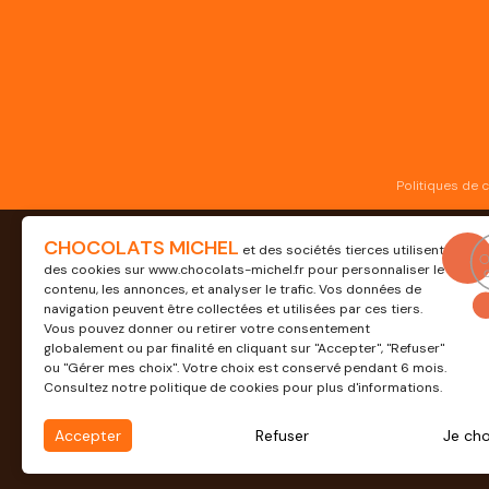
Politiques de 
CHOCOLATS MICHEL
et des sociétés tierces utilisent
des cookies sur
www.chocolats-michel.fr
pour personnaliser le
contenu, les annonces, et analyser le trafic. Vos données de
Professionnel
navigation peuvent être collectées et utilisées par ces tiers.
Vous pouvez donner ou retirer votre consentement
Découvrez nos solutions d
globalement ou par finalité en cliquant sur "Accepter", "Refuser"
ou "Gérer mes choix". Votre choix est conservé pendant 6 mois.
Consultez notre politique de cookies pour plus d'informations.
EN SAVOIR PLUS
Accepter
Refuser
Je cho