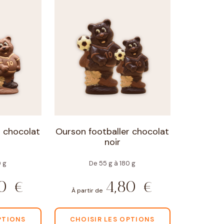
Une envie précise de choc
DÉCOUVRIR NOS CHOCOLATS SUR-MESURE
r chocolat
Ourson footballer chocolat
noir
0 g
De 55 g à 180 g
80
€
4,80
€
À partir de
PTIONS
CHOISIR LES OPTIONS