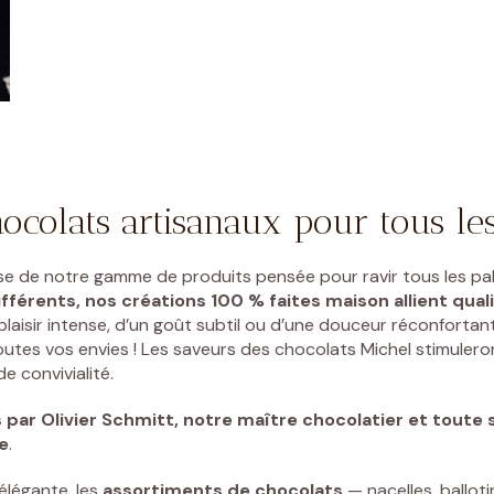
ocolats artisanaux pour tous le
se de notre gamme de produits pensée pour ravir tous les pal
fférents, nos créations 100 % faites maison allient quali
laisir intense, d’un goût subtil ou d’une douceur réconfortant
outes vos envies ! Les saveurs des chocolats Michel stimuleron
 convivialité.
s par
Olivier Schmitt, notre maître chocolatier et toute s
e
.
élégante, les
assortiments de chocolats
— nacelles, balloti