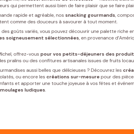
rs qui permettent aussi bien de faire plaisir que se faire plais
ande rapide et agréable, nos
snacking gourmands
, compo
ntent comme des douceurs à savourer à tout moment.
r des goûts variés, vous pouvez découvrir une palette riche e
nes soigneusement sélectionnées
, en provenance d’Amériq
Michel, offrez-vous
pour vos
petits-déjeuners
des
produi
des pralins ou des confitures artisanales issues de fruits locau
urmandises aussi belles que délicieuses ? Découvrez les
créa
colatés, ou encore les
créations sur-mesure
pour des pièce
enfants et apporter une touche joyeuse à vos fêtes et événe
moulages
ludiques
.