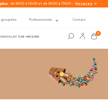
-
rdhui : de 9h00 à 12h30 et de 13h30 à 17h00
Horaires
mpues.
s groupées
Professionnels
Contact
0
CHOCOLAT SUR-MESURE
Snacking
Nacelles
Petit déjeuner
Nos variétés
gourmand