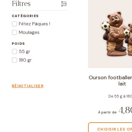
Filtres
CATÉGORIES
Fêtez Pâques !
Moulages
POIDS
55 gr
180 gr
Ourson footballe
lait
RÉINITIALISER
De 55 g à 18
4,
À partir de
CHOISIR LES O