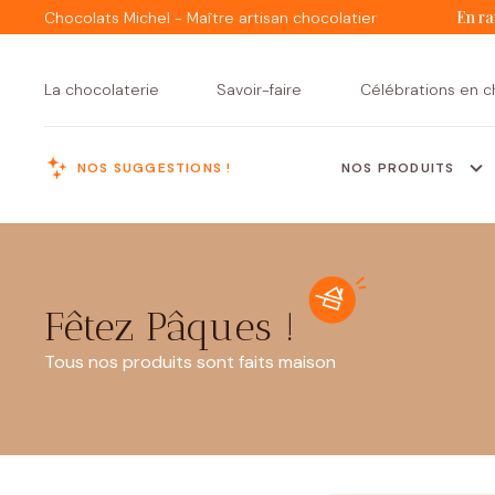
En ra
Chocolats Michel - Maître artisan chocolatier
La chocolaterie
Savoir-faire
Célébrations en c
NOS SUGGESTIONS !
NOS PRODUITS
MENU
Fêtez Pâques !
Tous nos produits sont faits maison
Assortiments de
Tous nos
Créations Michel
Ballotins
assortiments
chocolats