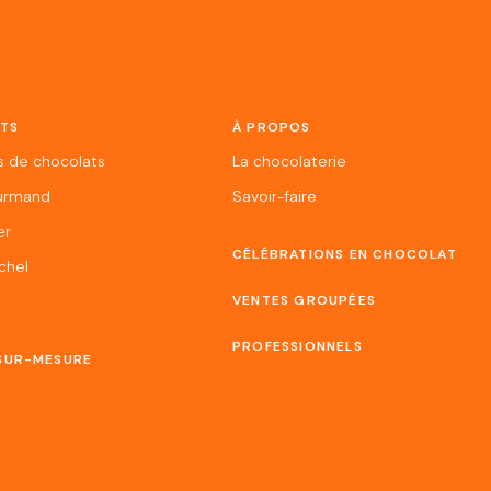
TS
À PROPOS
s de chocolats
La chocolaterie
urmand
Savoir-faire
er
CÉLÉBRATIONS EN CHOCOLAT
chel
VENTES GROUPÉES
PROFESSIONNELS
SUR-MESURE