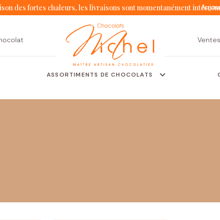
Aujou
ison des fortes chaleurs, les livraisons sont momentanément interro
hocolat
Vente
ASSORTIMENTS DE CHOCOLATS
Moulages
Coffrets
Tablettes
Écrins