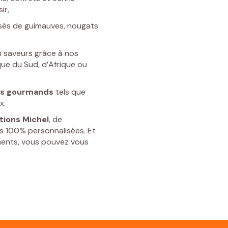
ir,
sés de guimauves, nougats
n saveurs grâce à nos
ue du Sud, d’Afrique ou
ts gourmands
tels que
x.
tions Michel
, de
s 100% personnalisées. Et
ments, vous pouvez vous