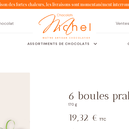
ison des fortes chaleurs, les livraisons sont momentanément interro
hocolat
Vente
ASSORTIMENTS DE CHOCOLATS
6 boules pra
170 g
19,32
€
TTC
Moulages
Coffrets
Tablettes
Écrins