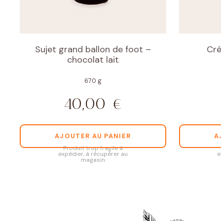
Sujet grand ballon de foot –
Cré
chocolat lait
670 g
40,00
€
AJOUTER AU PANIER
A
Produit trop fragile à
expédier, à récupérer au
e
magasin