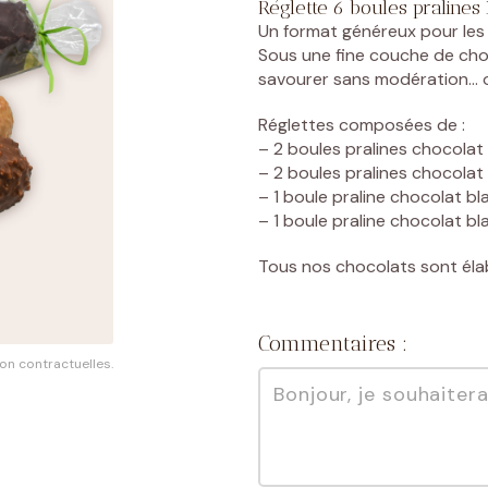
Réglette 6 boules pralines 
Un format généreux pour les
Sous une fine couche de choc
Une envie précise de choc
savourer sans modération… 
DÉCOUVRIR NOS CHOCOLATS SUR-MESURE
Réglettes composées de :
– 2 boules pralines chocolat 
– 2 boules pralines chocolat 
– 1 boule praline chocolat b
– 1 boule praline chocolat bl
Tous nos chocolats sont éla
Commentaires :
on contractuelles.