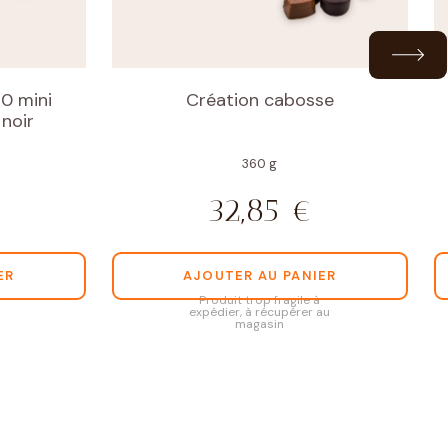
0 mini
Création cabosse
 noir
360 g
32,85
€
ER
AJOUTER AU PANIER
Produit trop fragile à
expédier, à récupérer au
magasin