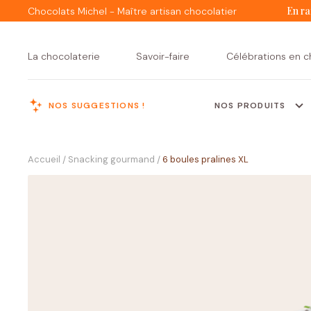
En ra
Chocolats Michel - Maître artisan chocolatier
La chocolaterie
Savoir-faire
Célébrations en c
NOS SUGGESTIONS !
NOS PRODUITS
MENU
Accueil
Snacking gourmand
6 boules pralines XL
/
/
Assortiments de
Tous nos
Créations Michel
Ballotins
assortiments
chocolats