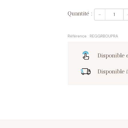
quantité
－
de
6
boules
pralines
Référence : REGGRBOUPRA
XL
Disponible 
Disponible à