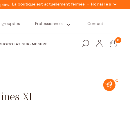
-
La boutique est actuellement fermée.
Horaires
mpues.
s groupées
Professionnels
Contact
0
CHOCOLAT SUR-MESURE
lines XL
Snacking
Nacelles
Petit déjeuner
Nos variétés
gourmand