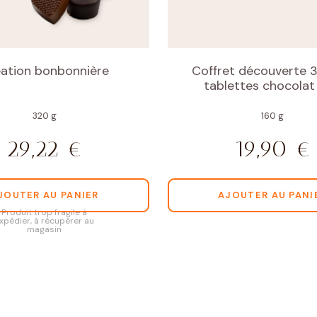
ation bonbonnière
Coffret découverte 3
tablettes chocolat
320 g
160 g
29,22
€
19,90
€
JOUTER AU PANIER
AJOUTER AU PANI
Produit trop fragile à
xpédier, à récupérer au
magasin