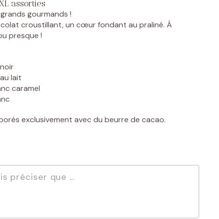
XL assorties
 grands gourmands !
olat croustillant, un cœur fondant au praliné. À
olat ?
ou presque !
noir
au lait
lanc caramel
anc
borés exclusivement avec du beurre de cacao.