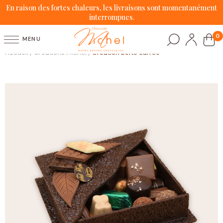
En raison des fortes chaleurs, les livraisons sont momentanément
interrompues.
0
MENU
Accueil
Créations Michel
Création boîte carrée
/
/