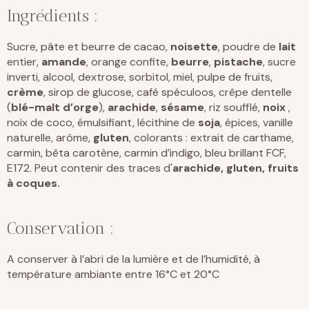
Ingrédients :
Sucre, pâte et beurre de cacao,
noisette
, poudre de
lait
entier,
amande
, orange confite,
beurre
,
pistache
, sucre
inverti, alcool, dextrose, sorbitol, miel, pulpe de fruits,
crème
, sirop de glucose, café spéculoos, crêpe dentelle
(
blé-malt d’orge
),
arachide
,
sésame
, riz soufflé,
noix
,
noix de coco, émulsifiant, lécithine de
soja
, épices, vanille
naturelle, arôme,
gluten
, colorants : extrait de carthame,
carmin, bêta carotène, carmin d’indigo, bleu brillant FCF,
E172. Peut contenir des traces d'
arachide, gluten, fruits
à coques.
Conservation :
A conserver à l’abri de la lumière et de l’humidité, à
température ambiante entre 16°C et 20°C