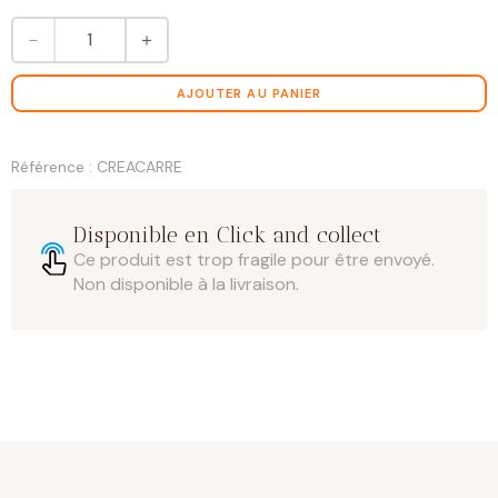
quantité
－
＋
de
Création
boîte
AJOUTER AU PANIER
carrée
Référence : CREACARRE
Disponible en Click and collect
Ce produit est trop fragile pour être envoyé.
Non disponible à la livraison.