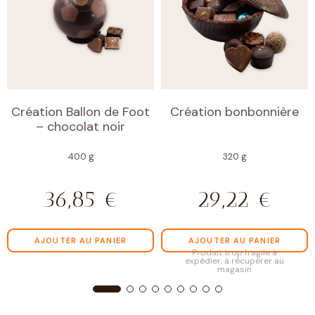
Création Ballon de Foot
Création bonbonnière
– chocolat noir
400 g
320 g
36,85
€
29,22
€
AJOUTER AU PANIER
AJOUTER AU PANIER
Produit trop fragile à
expédier, à récupérer au
magasin