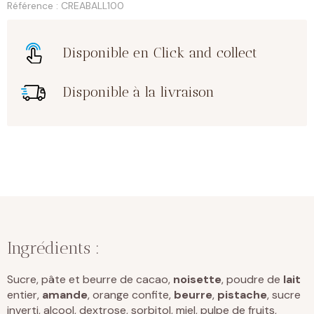
-
Référence : CREABALL100
chocolat
lait
Disponible en Click and collect
Disponible à la livraison
Ingrédients :
Sucre, pâte et beurre de cacao,
noisette
, poudre de
lait
entier,
amande
, orange confite,
beurre
,
pistache
, sucre
inverti, alcool, dextrose, sorbitol, miel, pulpe de fruits,