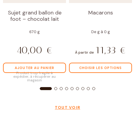
Sujet grand ballon de
Macarons
foot – chocolat lait
670 g
De g à 0 g
40,00
€
11,33
€
À partir de
AJOUTER AU PANIER
CHOISIR LES OPTIONS
Produit trop fragile à
expédier, à récupérer au
magasin
TOUT VOIR