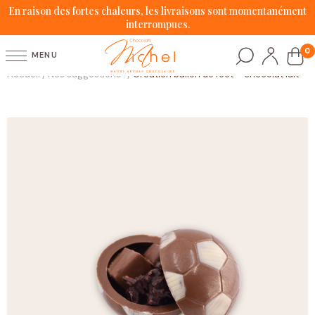
En raison des fortes chaleurs, les livraisons sont momentanément
interrompues.
0
MENU
Accueil
Nos suggestions !
Création ballon de foot – chocolat lait
/
/