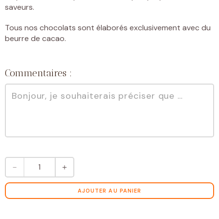
saveurs.
Tous nos chocolats sont élaborés exclusivement avec du
beurre de cacao.
Commentaires :
quantité
－
＋
de
Création
ballon
AJOUTER AU PANIER
de
foot