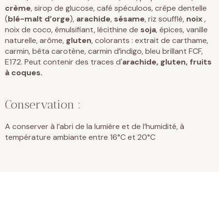
crème
, sirop de glucose, café spéculoos, crêpe dentelle
(
blé-malt d’orge
),
arachide
,
sésame
, riz soufflé,
noix
,
noix de coco, émulsifiant, lécithine de
soja
, épices, vanille
naturelle, arôme,
gluten
, colorants : extrait de carthame,
carmin, bêta carotène, carmin d’indigo, bleu brillant FCF,
E172. Peut contenir des traces d'
arachide, gluten, fruits
à coques.
Conservation :
A conserver à l’abri de la lumière et de l’humidité, à
température ambiante entre 16°C et 20°C