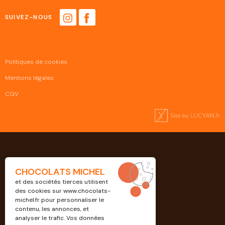
SUIVEZ-NOUS
Politiques de cookies
Mentions légales
CGV
CHOCOLATS MICHEL
et des sociétés tierces utilisent
des cookies sur
www.chocolats-
michel.fr
pour personnaliser le
contenu, les annonces, et
analyser le trafic. Vos données