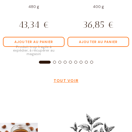
480 g
400 g
43,34
€
36,85
€
AJOUTER AU PANIER
AJOUTER AU PANIER
Produit trop fragile à
expédier, à récupérer au
magasin
TOUT VOIR