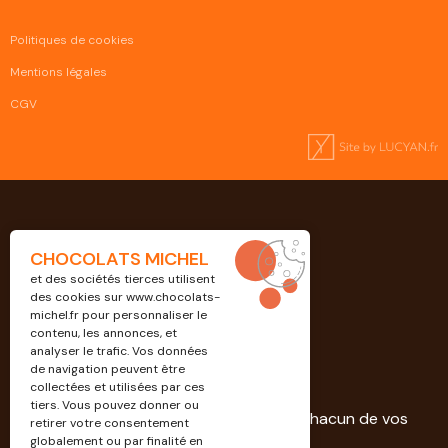
Politiques de cookies
Mentions légales
CGV
CHOCOLATS MICHEL
et des sociétés tierces utilisent
des cookies sur
www.chocolats-
michel.fr
pour personnaliser le
contenu, les annonces, et
analyser le trafic. Vos données
de navigation peuvent être
Professionnels
collectées et utilisées par ces
tiers. Vous pouvez donner ou
Découvrez nos solutions dédiées à chacun de vos
retirer votre consentement
projets.
globalement ou par finalité en