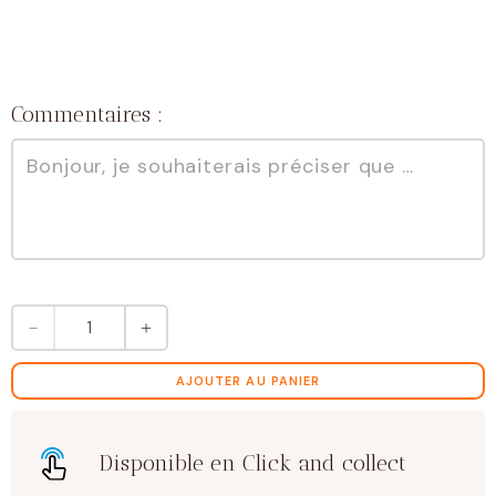
Commentaires :
quantité
－
＋
de
Mini
tablettes
AJOUTER AU PANIER
chocolat
noir
100%
Disponible en Click and collect
x12