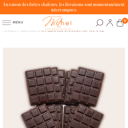
En raison des fortes chaleurs, les livraisons sont momentanément
interrompues.
0
MENU
Accueil
Tablettes
Mini tablettes chocolat noir 100% x12
/
/