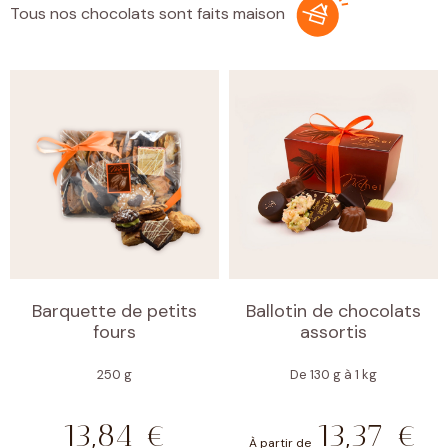
Tous nos chocolats sont faits maison
Barquette de petits
Ballotin de chocolats
fours
assortis
250 g
De 130 g à 1 kg
13,84
€
13,37
€
À partir de