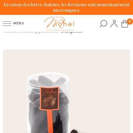
En raison des fortes chaleurs, les livraisons sont momentanément
interrompues.
0
MENU
Accueil
Snacking gourmand
Orangettes
/
/