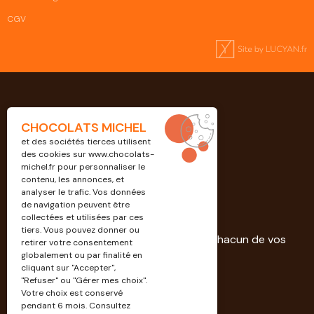
CGV
CHOCOLATS MICHEL
et des sociétés tierces utilisent
des cookies sur
www.chocolats-
michel.fr
pour personnaliser le
contenu, les annonces, et
analyser le trafic. Vos données
de navigation peuvent être
Professionnels
collectées et utilisées par ces
tiers. Vous pouvez donner ou
Découvrez nos solutions dédiées à chacun de vos
retirer votre consentement
projets.
globalement ou par finalité en
cliquant sur "Accepter",
"Refuser" ou "Gérer mes choix".
EN SAVOIR PLUS
Votre choix est conservé
pendant 6 mois. Consultez