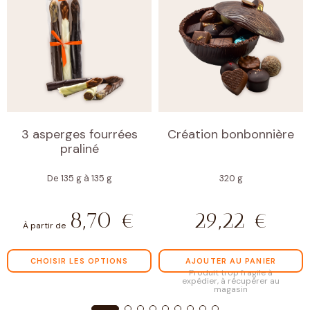
3 asperges fourrées
Création bonbonnière
praliné
De 135 g à 135 g
320 g
8,70
€
29,22
€
À partir de
CHOISIR LES OPTIONS
AJOUTER AU PANIER
Produit trop fragile à
expédier, à récupérer au
magasin