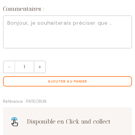
Commentaires :
quantité
－
＋
de
Pâte
à
AJOUTER AU PANIER
tartiner
crunchy
Référence : PATECRUN
Disponible en Click and collect