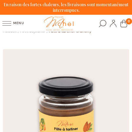
En raison des fortes chaleurs, les livraisons sont momentanément
interrompues.
0
MENU
Accueil
Petit déjeuner
Pâte à tartiner crunchy
/
/