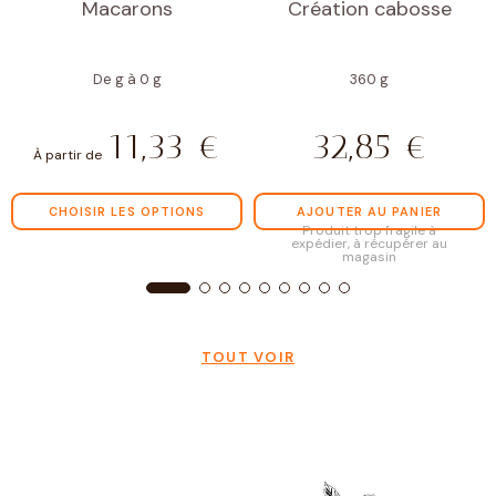
Macarons
Création cabosse
De g à 0 g
360 g
11,33
€
32,85
€
À partir de
CHOISIR LES OPTIONS
AJOUTER AU PANIER
Produit trop fragile à
expédier, à récupérer au
magasin
TOUT VOIR