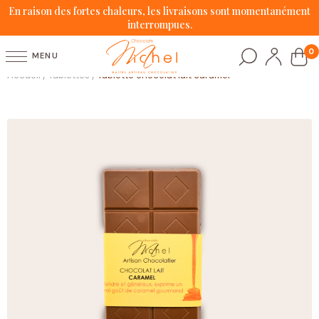
En raison des fortes chaleurs, les livraisons sont momentanément
interrompues.
0
MENU
Accueil
Tablettes
Tablette chocolat lait caramel
/
/