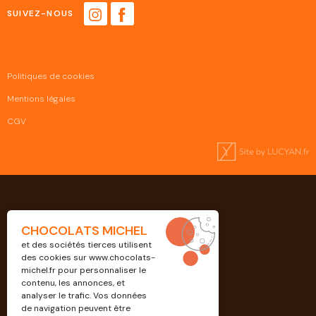
SUIVEZ-NOUS
Politiques de cookies
Mentions légales
CGV
CHOCOLATS MICHEL
et des sociétés tierces utilisent
des cookies sur
www.chocolats-
michel.fr
pour personnaliser le
contenu, les annonces, et
analyser le trafic. Vos données
de navigation peuvent être