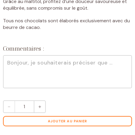
Grâce au maltitol, profitez d’une douceur savoureuse et
équilibrée, sans compromis sur le goût.
Tous nos chocolats sont élaborés exclusivement avec du
beurre de cacao.
Commentaires :
quantité
－
＋
de
Tablette
chocolat
AJOUTER AU PANIER
lait
au