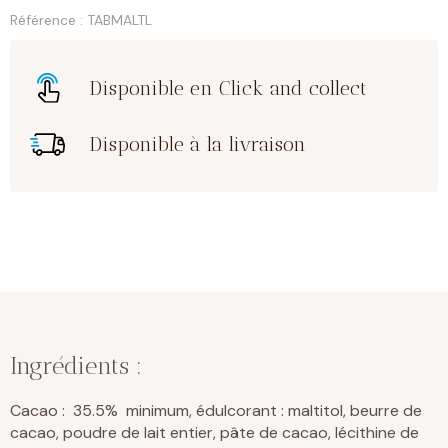
maltitol
Référence : TABMALTL
-
sans
sucre
Disponible en Click and collect
-
35,5%
Disponible à la livraison
Ingrédients :
Cacao : 35.5% minimum, édulcorant : maltitol, beurre de
cacao, poudre de lait entier, pâte de cacao, lécithine de