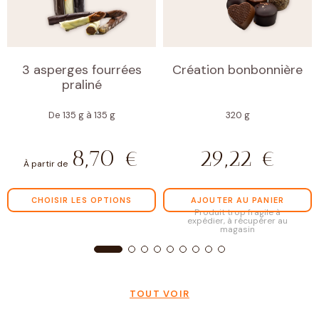
3 asperges fourrées
Création bonbonnière
praliné
De 135 g à 135 g
320 g
8,70
€
29,22
€
À partir de
CHOISIR LES OPTIONS
AJOUTER AU PANIER
Produit trop fragile à
expédier, à récupérer au
magasin
TOUT VOIR