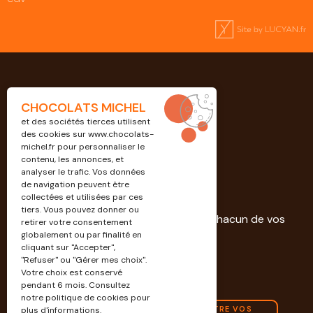
CHOCOLATS MICHEL
et des sociétés tierces utilisent
des cookies sur
www.chocolats-
michel.fr
pour personnaliser le
contenu, les annonces, et
analyser le trafic. Vos données
de navigation peuvent être
Professionnels
collectées et utilisées par ces
tiers. Vous pouvez donner ou
Découvrez nos solutions dédiées à chacun de vos
retirer votre consentement
projets.
globalement ou par finalité en
cliquant sur "Accepter",
"Refuser" ou "Gérer mes choix".
EN SAVOIR PLUS
Votre choix est conservé
pendant 6 mois. Consultez
notre politique de cookies pour
CONTACTEZ-NOUS POUR CONNAÎTRE VOS
plus d'informations.