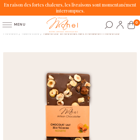
En raison des fortes chaleurs, les livraisons sont momentanément
interrompues.
0
MENU
Accueil
Tablettes
Tablette chocolat lait inclusion noisette
/
/