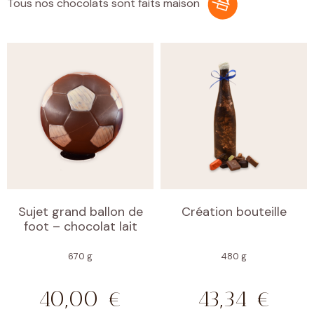
Tous nos chocolats sont faits maison
Sujet grand ballon de
Création bouteille
foot – chocolat lait
670 g
480 g
40,00
€
43,34
€