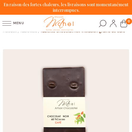
En raison des fortes chaleurs, les livraisons sont momentanément
interrompues.
0
MENU
Accueil
Tablettes
Tablette chocolat noir inclusion grains de café
/
/