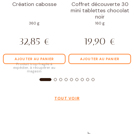
Création cabosse
Coffret découverte 30
mini tablettes chocolat
noir
360 g
160 g
32,85
€
19,90
€
AJOUTER AU PANIER
AJOUTER AU PANIER
Produit trop fragile à
expédier, à récupérer au
magasin
TOUT VOIR