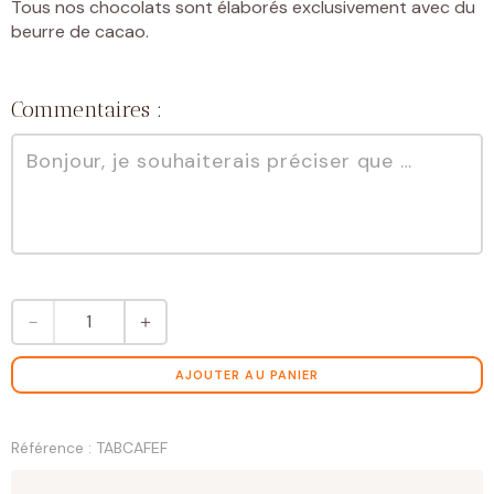
Tous nos chocolats sont élaborés exclusivement avec du
beurre de cacao.
Commentaires :
quantité
－
＋
de
Tablette
chocolat
AJOUTER AU PANIER
noir
inclusion
grains
Référence : TABCAFEF
de
café