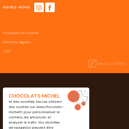
SUIVEZ-NOUS
Politiques de cookies
Mentions légales
CGV
CHOCOLATS MICHEL
et des sociétés tierces utilisent
des cookies sur
www.chocolats-
michel.fr
pour personnaliser le
contenu, les annonces, et
analyser le trafic. Vos données
de navigation peuvent être