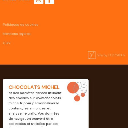
Politiques de cookies
Mentions légales
CGV
CHOCOLATS MICHEL
et des sociétés tierces utilisent
des cookies sur
www.chocolats-
michel.fr
pour personnaliser le
contenu, les annonces, et
analyser le trafic. Vos données
de navigation peuvent être
Professionnels
collectées et utilisées par ces