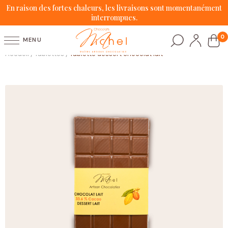
En raison des fortes chaleurs, les livraisons sont momentanément
interrompues.
0
MENU
Accueil
Tablettes
Tablette dessert chocolat lait
/
/