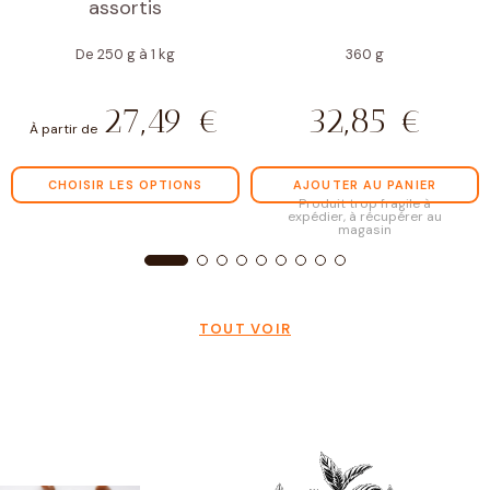
assortis
De 250 g à 1 kg
360 g
27,49
€
32,85
€
À partir de
CHOISIR LES OPTIONS
AJOUTER AU PANIER
Produit trop fragile à
expédier, à récupérer au
magasin
TOUT VOIR