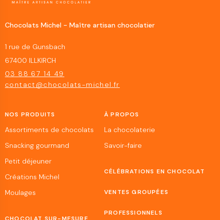
Chocolats Michel - Maître artisan chocolatier
1 rue de Gunsbach
67400 ILLKIRCH
03 88 67 14 49
contact@chocolats-michel.fr
NOS PRODUITS
À PROPOS
Assortiments de chocolats
La chocolaterie
Snacking gourmand
Savoir-faire
Petit déjeuner
CÉLÉBRATIONS EN CHOCOLAT
Créations Michel
Moulages
VENTES GROUPÉES
PROFESSIONNELS
CHOCOLAT SUR-MESURE