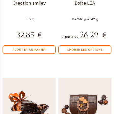
Création smiley
Boîte LÉA
360 g
De 240 g à 510 g
32,85
€
26,29
€
À partir de
AJOUTER AU PANIER
CHOISIR LES OPTIONS