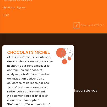
Mentions légales
CGV
CHOCOLATS MICHEL
et des sociétés tierces utilisent
des cookies sur
www.chocolats-
michel.fr
pour personnaliser le
contenu, les annonces, et
analyser le trafic. Vos données
de navigation peuvent être
Professionnels
collectées et utilisées par ces
tiers. Vous pouvez donner ou
Découvrez nos solutions dédiées à chacun de vos
retirer votre consentement
projets.
globalement ou par finalité en
cliquant sur "Accepter",
"Refuser" ou "Gérer mes choix".