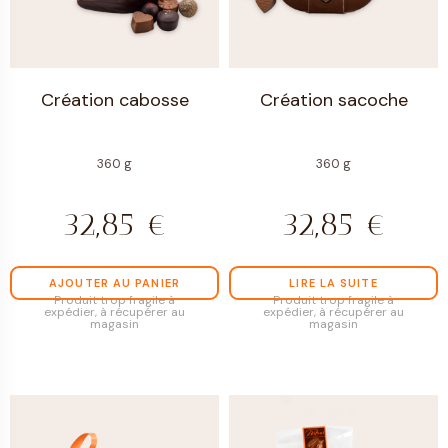
Création cabosse
Création sacoche
360 g
360 g
32,85
€
32,85
€
AJOUTER AU PANIER
LIRE LA SUITE
Produit trop fragile à
Produit trop fragile à
expédier, à récupérer au
expédier, à récupérer au
magasin
magasin