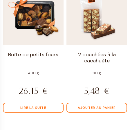
Boîte de petits fours
2 bouchées à la
cacahuète
400 g
90 g
26,15
€
5,48
€
LIRE LA SUITE
AJOUTER AU PANIER